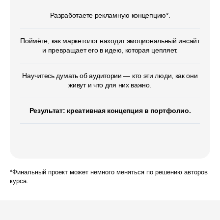
Разработаете рекламную концепцию*.
Поймёте, как маркетолог находит эмоциональный инсайт
и превращает его в идею, которая цепляет.
Всё в записи — никаких
обязательных встреч
Научитесь думать об аудитории — кто эти люди, как они
живут и что для них важно.
Уроки доступны сразу после оплаты. Смотрите
в удобное время.
Результат: креативная концепция в портфолио.
30 дней доступа
*Финальный проект может немного меняться по решению авторов
курса.
Этого хватит, чтобы пройти все 4 направления
в своём темпе — без спешки и без выгорания.