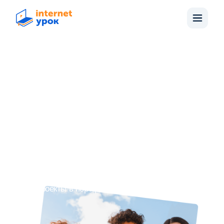
ПрофПробуй!
Практический курс для учеников 7−11-х классов
Курс в записи
Уроки от практикующих специалистов
Проекты в портфолио