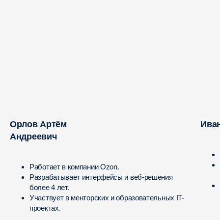
Без оценок
На курсе не ставят баллы и отметки — важнее
понять, что вам интересно и что получается.
Орлов Артём
Ива
Андреевич
Работает в компании Ozon.
Разрабатывает интерфейсы и веб-решения
более 4 лет.
Участвует в менторских и образовательных IT-
проектах.