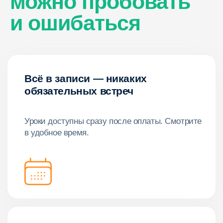
можно пробовать
и ошибаться
1. Вводный блок: навстречу будущему.
2. Творческий модуль: превращаем идеи в
дизайн.
3. Технический модуль: создаём IT-проект
своими руками.
4. Гуманитарный модуль: понимаем закон,
аргументируем и защищаем.
5. Маркетинговый модуль: создаём рекламную
концепцию.
6. Выбираем траекторию: колледж или вуз?
Доступ к курсу открывается сразу после
оплаты, уроки доступны в течение 30 дней.
Перейти к оплате