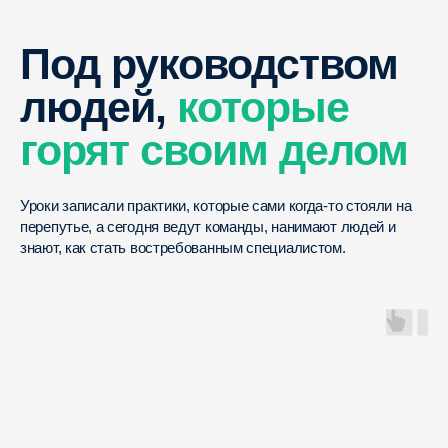
Под руководством
людей,
которые
4 проекта в портфолио
горят своим делом
После каждого направления — готовый
результат: мини-игра, дизайн упаковки,
юридический кейс, рекламная концепция.
Уроки записали практики, которые сами когда-то стояли на
перепутье, а сегодня ведут команды, нанимают людей и
знают, как стать востребованным специалистом.
Без обязательных домашних
заданий и проверок
Выполнение домашних заданий происходит по
вашему желанию. Вы сами решаете, насколько
глубоко погружаться в каждую тему.