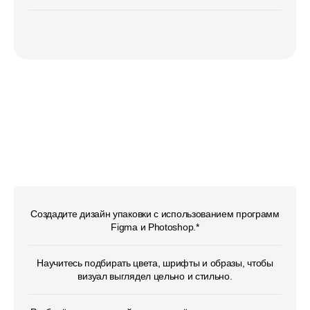
Творческое
на примере профессии
«Графический дизайнер»
Создадите дизайн упаковки с использованием программ
Figma и Photoshop.*
Научитесь подбирать цвета, шрифты и образы, чтобы
визуал выглядел цельно и стильно.