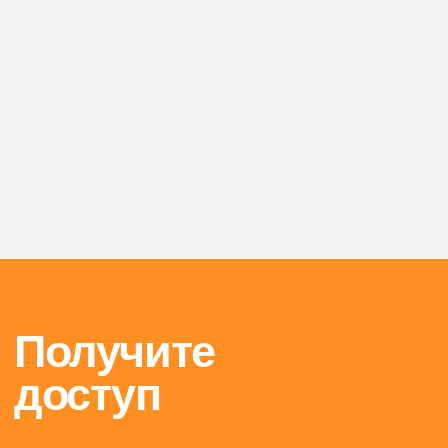
Ошибиться
не страшно.
Страшно
не попробовать!
Начните сейчас.
Попробовать разные пути будущего