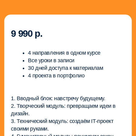
Контакт-центр (по вопросам документов
и процесса обучения):
college@interneturok.ru
© ИнтернетУрок, 2009−2026
© ООО «ИНТЕРДА» ИНН 7 715 706 679,
2014−2026
Документы
Оферта
Соглашение о пользовании сайтом
Политика в отношении обработки персональных данных
Сведения об образовательной организации
Интерактивная платформа «Домашняя Школа
„ИнтернетУрок“» внесена в реестр российских программ для
электронных вычислительных машин и баз данных
(запись №
14 133 от 01.07.2022 г.)
Для повышения удобства работы с сайтом мы используем
файлы cookie и веб-аналитику. Оставаясь на сайте,
вы соглашаетесь на обработку таких данных.