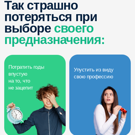
Не понять, кто я
Повторить ошибки
и что мне интересно
родителей
Не найти
единомышленников