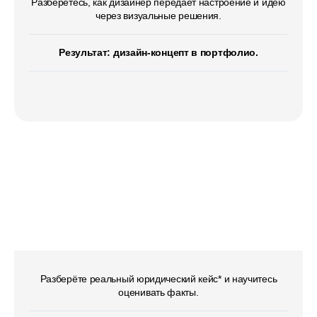
Разберётесь, как дизайнер передаёт настроение и идею
через визуальные решения.
Результат: дизайн-концепт в портфолио.
Гуманитарное
на примере профессии
«Юрист»
Разберёте реальный юридический кейс* и научитесь
оценивать факты.