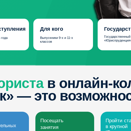
ения
Для кого
Государственная лиц
Государственный московский диплом п
Выпускники 9-х и 11-х
«Юриспруденция». Квалификация: Юр
классов
иста
в онлайн-коллед
 — это возможность:
Посещать
Пройти стажировку
х
в крупной
занятия
IT-компании
из любой точки
мира