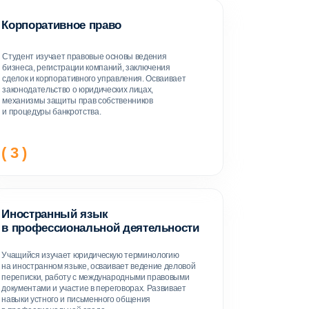
нальной деятельности
 юридическую терминологию
ыке, осваивает ведение деловой
 с международными правовыми
тие в переговорах. Развивает
письменного общения
й среде.
ормат
аписи и вебинары в одном