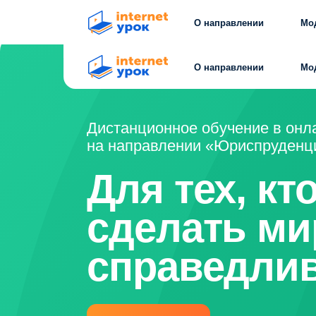
О направлении
Модули
О направлении
Модули
Дистанционное обучение в онлайн-
на направлении «Юриспруденция»
Для тех, кто 
сделать мир
справедливе
Хочу поступить