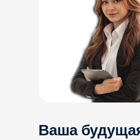
Ваша будущая
з
Начать работать можно уже со второго курса!
50 000 ₽
100 000
Старт
Через