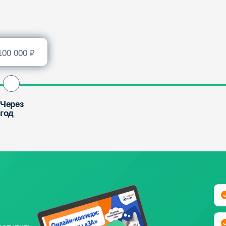
Репутация колл
Преимущества 
ть
Возможности по
Мифы и факты