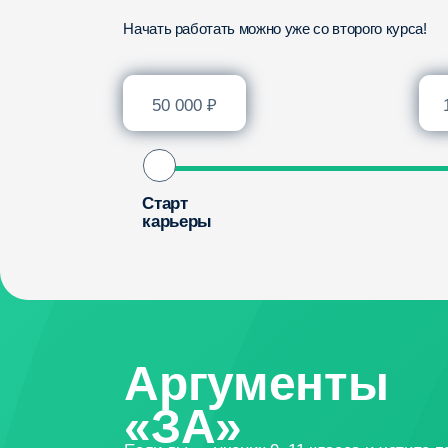
карьеры
год
Аргументы
«ЗА»
Если вы — ученик 9−11 класса и хотите поступи
в онлайн-колледж, но не знаете, как уговорить
своих родных, скачайте нашу презентацию
и покажите ее своей семье!
Скачать презентацию