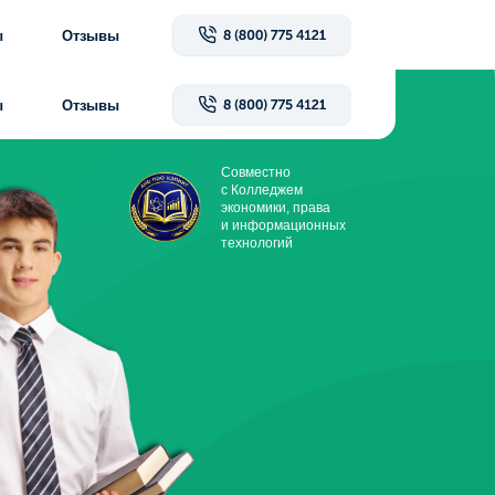
ы
ы
Совместно
с Колледжем
экономики, права
и информационных
технологий