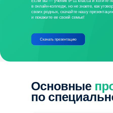
Основные
проф
по специальнос
Уголовное право
Студент изучает основные принципы уголовного
законодательства, виды преступлений и наказаний,
а также процесс расследования и судебного
разбирательства. Осваивает методы
правоприменения, анализирует реальные уголовные
дела и изучает судебную практику.
( 1 )
Информационные технологии