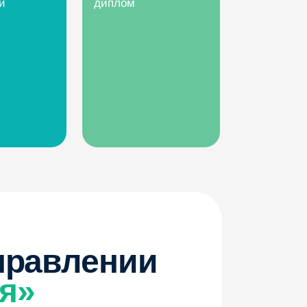
лении
нах,
енты
чатся
в,
.