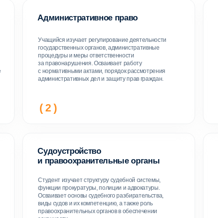
и правоохранительные органы
в профессио
Студент изучает структуру судебной системы,
Учащийся изучает
функции прокуратуры, полиции и адвокатуры.
на иностранном яз
Осваивает основы судебного разбирательства,
переписки, работу
виды судов и их компетенцию, а также роль
документами и учас
правоохранительных органов в обеспечении
навыки устного и 
законности.
в профессионально
( 5 )
( 6 )
зование
комфортно
Удобный ф
Видеоуроки в з