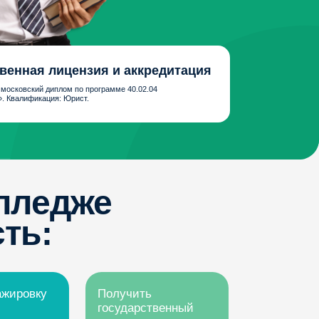
ензия и аккредитация
о программе 40.02.04
ист.
же
Получить
государственный
диплом