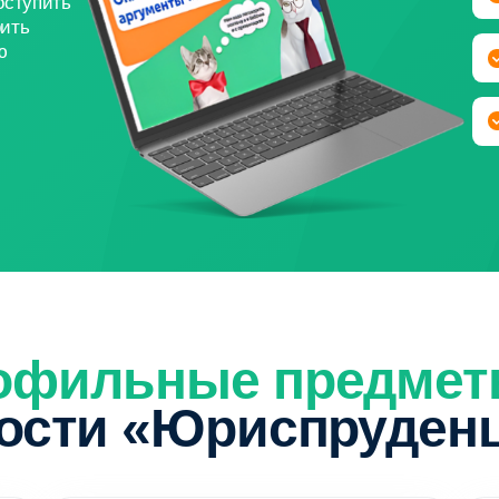
ильные предметы
ти «Юриспруденция»
Административное право
Корпоративн
Учащийся изучает регулирование деятельности
Студент изучает п
государственных органов, административные
бизнеса, регистра
процедуры и меры ответственности
сделок и корпорат
за правонарушения. Осваивает работу
законодательство 
с нормативными актами, порядок рассмотрения
механизмы защиты
административных дел и защиту прав граждан.
и процедуры банкр
( 2 )
( 3 )
Судоустройство
Иностранны