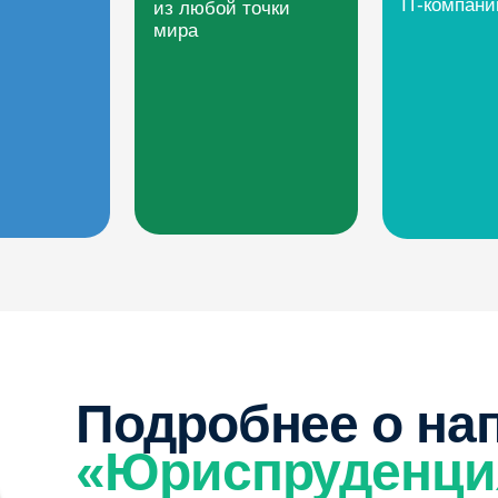
Подробнее о направ
«Юриспруденция»
Юриспруденция — это профессия для тех, кто хочет разбираться в зако
защищать права и добиваться справедливости. В рамках обучения студ
изучат основы гражданского, уголовного и административного права, нау
составлять юридические документы и разбираться в правовых спорах.
Особое внимание уделяется практическим навыкам: ведению переговоро
анализу судебных решений и применению законодательства на практике