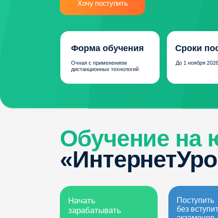
Форма обучения
Сроки поступл
Очная с применением
До 1 ноября 2026 года
дистанционных технологий
Обучение на юр
«ИнтернетУрок»
Начать
Поступить
без вступительны
зарабатывать
экзаменов
раньше сверстников