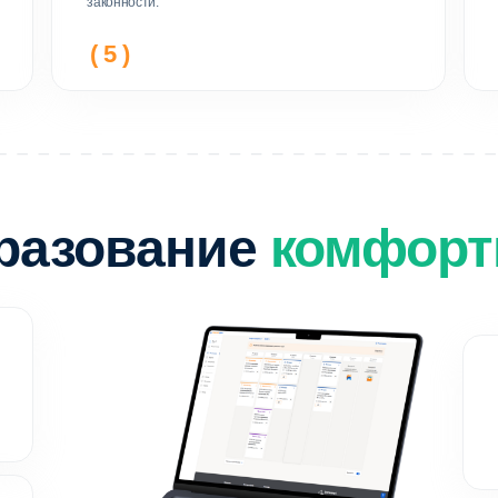
интерфейсе
Получ
 более 40
специалистов
: