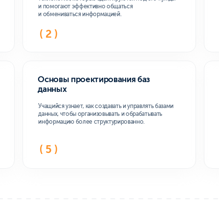
ении
Удобный ф
Видеоуроки в 
в одном интер
Получ