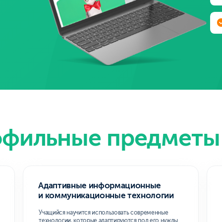
ильные предметы
Адаптивные информационные
Основы алг
и коммуникационные технологии
и программи
Учащийся научится использовать современные
Ученик знакомитс
технологии, которые адаптируются под его нужды
создания программ
и помогают эффективно общаться
что развивает лог
и обмениваться информацией.
( 2 )
( 3 )
Основы проектирования баз
Технология 
данных
средства ра
обеспечения
Учащийся узнает, как создавать и управлять базами
данных, чтобы организовывать и обрабатывать
Учащийся осваивае
информацию более структурированно.
необходимые для 
программных прил
( 5 )
( 6 )