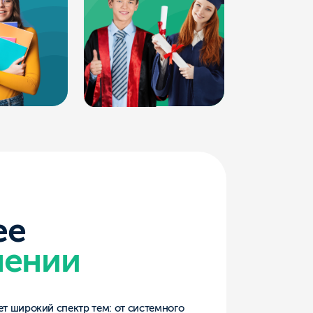
и
тр тем: от системного
ки веб- и мультимедийных
аивают основы
 компьютерные сети,
и сопровождение
ованный формат даёт
на рынке труда. Выпускники
дальнейшего карьерного