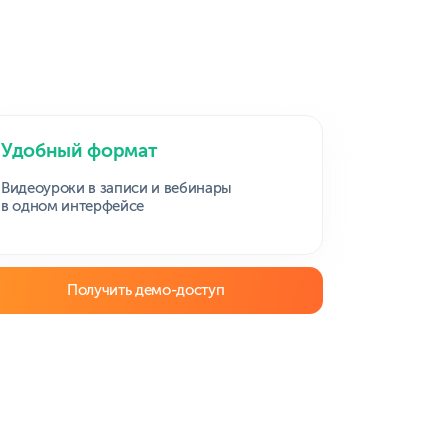
я Валерьевна
,
Побединский Дмитрий Михайлович
,