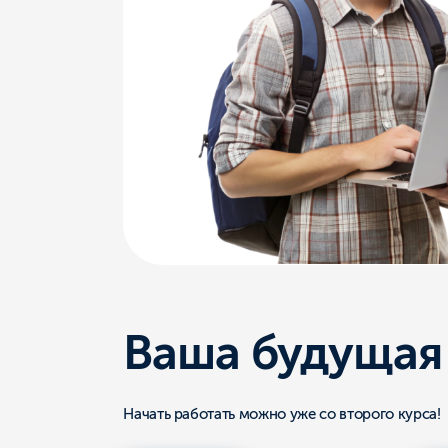
Ваша будущая
з
Начать работать можно уже со второго курса!
60 000 ₽
120 000
Старт
Через
карьеры
год