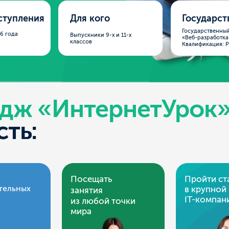
Государственный московский дипло
Выпускники 9-х и 11-х
«Веб-разработка».
классов
Квалификация: Разработчик веб-пр
 «ИнтернетУрок» —
:
Посещать
Пройти стажировку
х
в крупной
занятия
IT-компании
из любой точки
мира