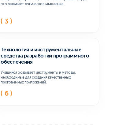
ормат
записи и вебинары
фейсе
ить демо-доступ