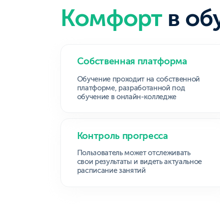
Вас будут учить 
практикующих с
Слупко Михаил Владимиров
,