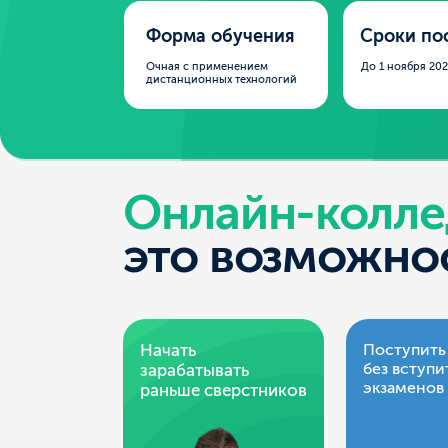
Очная с применением
До 1 ноября 2026 года
дистанционных технологий
Онлайн-колледж
это возможность
Начать
Поступить
без вступительны
зарабатывать
экзаменов
раньше сверстников