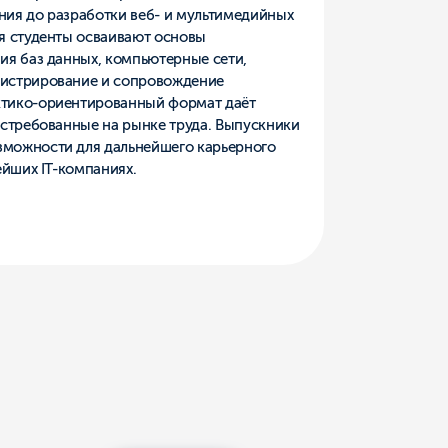
иях.
220 000 ₽
Через
3 года