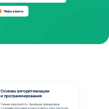
оритмизации
рования
я с базовыми принципами
 и учится писать простые коды,
ическое мышление.
и инструментальные
зработки программного
т инструменты и методы,
создания качественных
ожений.