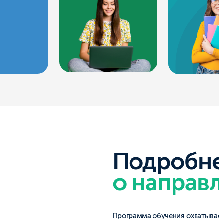
Подробнее
о направлени
Программа обучения охватывает широкий спек
и прикладного программирования до разработ
приложений. В рамках обучения студенты осв
алгоритмизации, проектирования баз данных,
операционные системы, администрирование 
информационных систем. Практико-ориентир
студентам реальные навыки, востребованные 
программы имеют широкие возможности для 