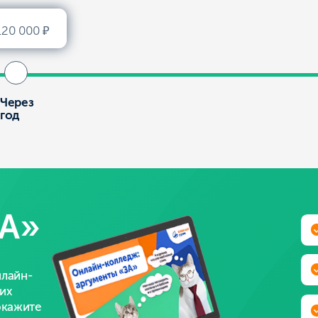
»
Репутация колле
Преимущества п
е
Возможности п
Мифы и факты