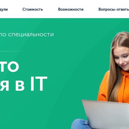
Стоимость
Возможности
Вопросы-ответы
Отзывы
пециальности
о
в IT
ения
Для кого
Государственная лице