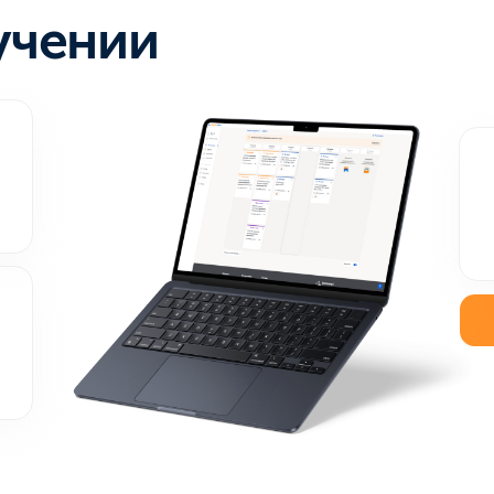
более 40
пециалистов
:
Пащенко Елизавета Сергеевна
,
Ковалевская Дарь