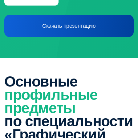
Многостраничный
дизайн
Ориентирован на создание комплексных дизайн-
проектов для многостраничных изданий: журналов,
буклетов, отчетов. Уделяется внимание созданию
логичной структуры, навигации и визуальному единству
страниц.
( 5 )
Основы предпринимательской
деятельности
Введение в базовые принципы бизнеса для
творческих специалистов: разработка бизнес-
планов, маркетинг, управление финансами
и проектами. Курс помогает понять, как
превратить дизайнерские навыки в успешное
предпринимательское начинание.
( 6 )