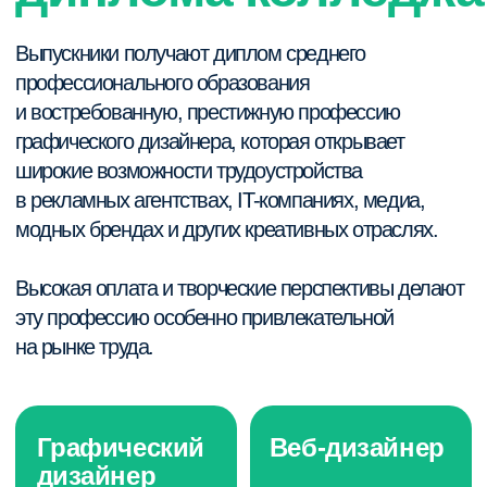
Омск
Рассматривал и другие варианты обучения, но выбрал
онлайн-колледж, так как это удобнее большинства
вариантов. Ожидал получить удобный и удалённый
формат обучения, и мои ожидания оправдались. Больше
всего нравится удобный сайт InternetUrok с ДЗ
и учебными материалами. Советую будущим студентам
не бояться задавать вопросы, не страшно показаться
глупым, даже если вопрос кажется таковым. По-
настоящему глупо говорить, что всё понятно, когда
на самом деле нет.
05.10.2024
Эрик, 16 лет
Череповец
Давно увлекаюсь программированием и в принципе
компьютером, имею базовые знания Java, C#. Собирался
пойти в 10–11 классы, но увидел онлайн-колледж, а там
потом всё само сформировалось. В начале был некий
внутренний страх неожиданности, всё оказалось намного
лучше, чем я думал. Нравятся английский, математика,
информатика. Были трудности в начале с пониманием
некоторых тем, но преподаватели с удовольствием
помогают с ними разобраться. Нравится удобство,
колледж предоставляет довольно много свободного
времени. Планирую потом пойти в вуз.
20.12.2024