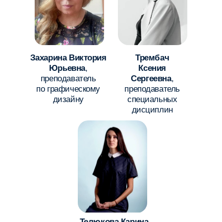
эту профессию особенно привлекательной
на рынке труда.
Графический
Веб-дизайнер
дизайнер
Создание визуального
Создает дизайн
оформления для
и целостный стиль
брендов, рекламы,
сайтов и онлайн-
СМИ и IT-компаний
проектов
UX/UI‑дизайнер
Создает удобный, понятный и современный
интерфейс для приложений, сайтов и сервисов
Арт-директор
Иллюстратор
Создает оригинальные
Руководит
иллюстраций для книг,
креативными
журналов, рекламы
проектами
и мультимедийных
и разрабатывает