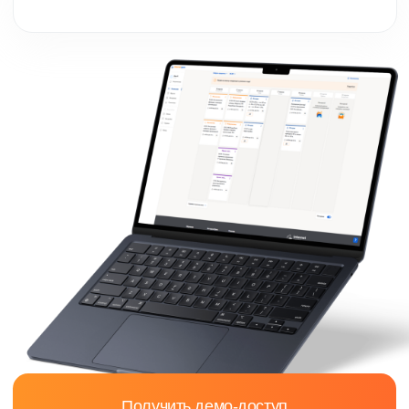
Практические
навыки
дизайнера
Всем студентам направления «Графический
дизайн» предоставляется возможность
прохождения учебной и производственной
практики на базе одной из крупнейших
EdTech-компаний России —
«ИнтернетУрок» — и партнёров-
работодателей.