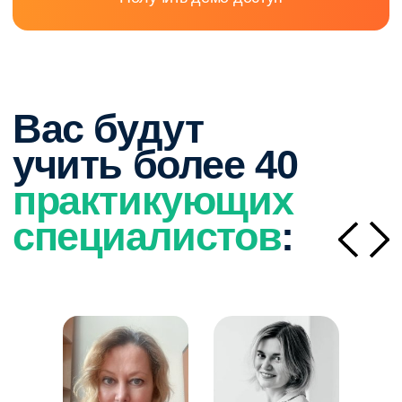
Поступить в колледж
Где и кем
можно
работать после
получения
диплома колледжа
Выпускники получают диплом среднего
профессионального образования
и востребованную, престижную профессию
графического дизайнера, которая открывает
широкие возможности трудоустройства
в рекламных агентствах, IT-компаниях, медиа,
модных брендах и других креативных отраслях.
Высокая оплата и творческие перспективы делают