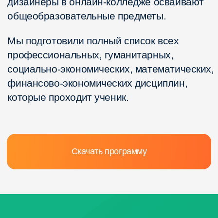
требует яркого и качественного контента. Графические
дизайнеры играют ключевую роль в создании сайтов,
приложений, рекламных кампаний и медиа-продуктов.
( 1 )
Рост онлайн-
платформ и социальных сетей
Социальные сети, стриминговые сервисы
и платформы электронной коммерции постоянно
нуждаются в уникальных визуальных решениях.
Бренды борются за внимание пользователей,
а качественный дизайн помогает выделиться
на фоне конкурентов.
( 2 )
Развитие новых технологий
и профессий