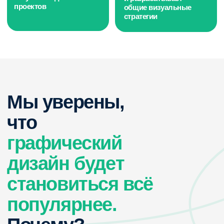
с
Политикой в отношении обработки
персональных данных
, а также
на получение рекламно-информационных
рассылок.
Задать вопрос
Контакт-центр (по вопросам документов
и процесса обучения):
college@interneturok.ru
© ИнтернетУрок, 2009−2026
© ООО «ИНТЕРДА» ИНН 7 715 706 679,
2014−2026
Документы
Соглашение о пользовании сайтом
Политика в отношении обработки персональных данных
Сведения об образовательной организации