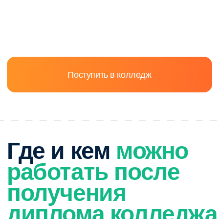
Андрей, 17 лет
Южно-Сахалинск
Выбрал онлайн-колледж из-за дистанционного формата
обучения, хорошей цены и удобного графика. Ожиданий
не было, но сейчас всё нравится, особенно английский
и информатика. Нравится формат обучения. Трудностей
нет, посещение вебинаров и общение с преподавателями
помогают лучше усваивать информацию.
28.02.2025
Билял, 16 лет
Москва
Выбрал онлайн-колледж «ИнтернетУрок», потому что
здесь была специальность, интересная для меня.
Нравится, как объясняют учителя, особенно
информатику и историю. В будущем планирую
устроиться в какую-нибудь IT-компанию или пойти
на фриланс.
05.02.2025
Тимур, 21 год