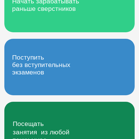
Пройти стажировку
в крупной
IT-компании
Получить
государственный
диплом
Подробнее
о профессии
«Графический
дизайнер»