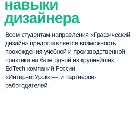
Отзывы
наших
учеников