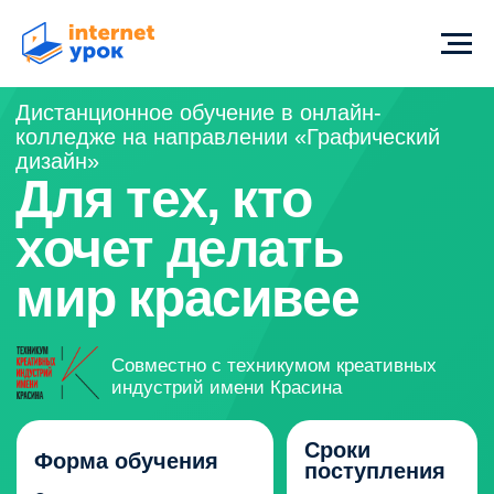
Дистанционное обучение в онлайн-
колледже на направлении «Графический
дизайн»
Для тех, кто
хочет делать
мир красивее
Совместно с техникумом креативных
индустрий имени Красина
Сроки
Форма обучения
поступления
Очно-заочная с применением
До 1 ноября
дистанционных технологий
2026 года
Государственная лицензия
и аккредитация
Государственный московский диплом
о среднем профессиональном образовании
по программе 54.01.20 «Графический