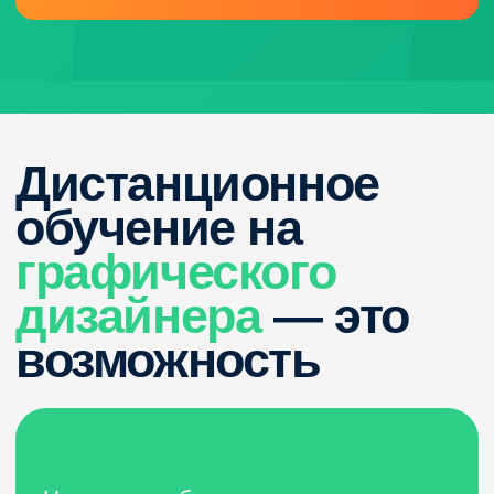
Начать зарабатывать
раньше сверстников
Поступить
без вступительных
экзаменов
Посещать
занятия из любой
точки мира