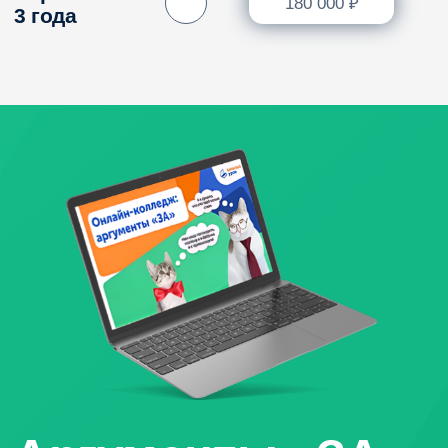
Основы дизайна и композиции
Знакомит с фундаментальными принципами
визуального дизайна: теорией цвета, балансом,
пропорциями и построением композиции. Студенты
учатся применять эти основы для создания
гармоничных и привлекательных проектов.
( 1 )
Фирменный стиль
и корпоративный дизайн
Курс ориентирован на разработку визуальной
идентичности бренда: логотипа, цветовой палитры,
типографики и других элементов, отражающих
ценности компании. Курс помогает создать единый
стиль, который будет последовательно
использоваться во всех маркетинговых материалах.
( 2 )