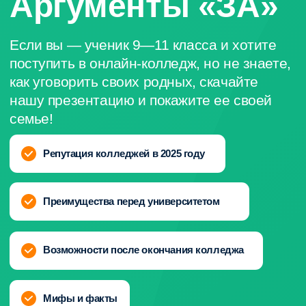
Использование технологий ИИ
в работе дизайнера
Дисциплина знакомит с современными AI-
инструментами, помогающими автоматизировать
рутинные задачи и расширять творческие
возможности. Студенты изучают, как
интегрировать искусственный интеллект
в процессы генерации идей и оптимизации
дизайна.
( 3 )
Иностранный язык
в профессиональной
деятельности (английский)
Курс направлен на развитие навыков английского
языка, необходимых для работы в международной
среде дизайна. Студенты учатся читать
профессиональную литературу, составлять деловые
письма и вести переговоры на английском языке.
( 4 )