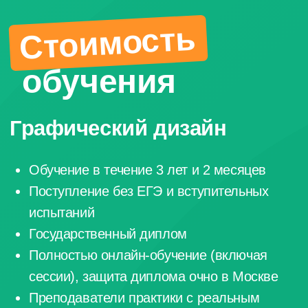
Современные технологии, такие как искусственный
интеллект, AR/VR и интерактивный дизайн, открывают
новые возможности для дизайнеров. Компании всё чаще
используют инновационные форматы, а спрос
на специалистов, способных адаптироваться
к цифровым изменениям, продолжает расти.
( 3 )
Вопросы
и
ответы
Здесь вы найдёте ответы на часто
задаваемые вопросы. Или можете оставить
заявку, и мы подробно расскажем обо всем,
что вас интересует.