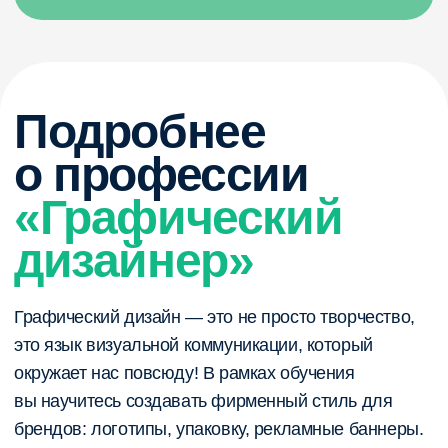
зарплата
Начать работать можно уже со второго курса!
Старт
50 000 ₽
карьеры
Через
110 000 ₽
год
Через
180 000 ₽
3 года