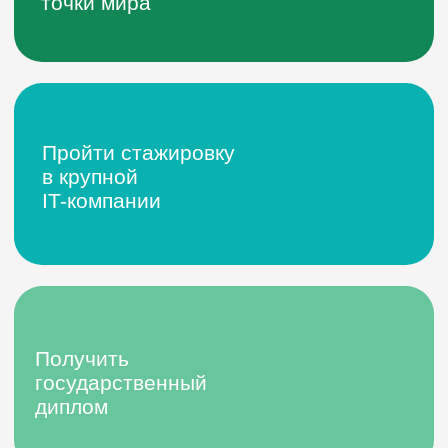
Графический дизайн — это не просто творчество,
это язык визуальной коммуникации, который
окружает нас повсюду! В рамках обучения
вы научитесь создавать фирменный стиль для
брендов: логотипы, упаковку, рекламные баннеры.
А также делать графическое оформление для
пространств, сайтов, полиграфической продукции
и не только.
Для поступления не требуются навыки рисования!
Студенты будут выполнять задания в графических
редакторах. Диплом дизайнера дает возможность
работать в сфере разработки игр, в рекламных
агентствах, дизайн-студиях, типографиях или
открыть собственное дело!
Ваша
будущая