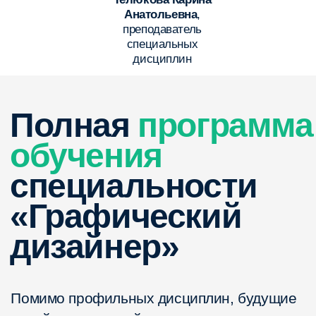
проектов
общие визуальные
стратегии
Мы уверены,
что
графический
дизайн будет
становиться всё
популярнее.
Почему?
Цифровая
трансформация
Компании всё больше вкладываются в визуальную
идентификацию бренда, а развитие digital-маркетинга